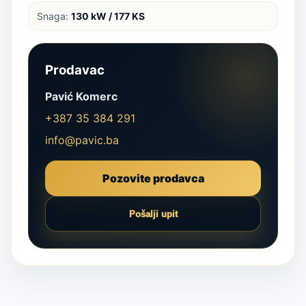
Snaga:
130 kW / 177 KS
Prodavac
Pavić Komerc
+387 35 384 291
info@pavic.ba
Pozovite prodavca
Pošalji upit