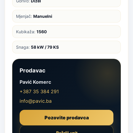
Gorivo:
Dizel
Mjenjač:
Manuelni
Kubikaža:
1560
Snaga:
58 kW / 79 KS
Prodavac
Pavić Komerc
+387 35 384 291
info@pavic.ba
Pozovite prodavca